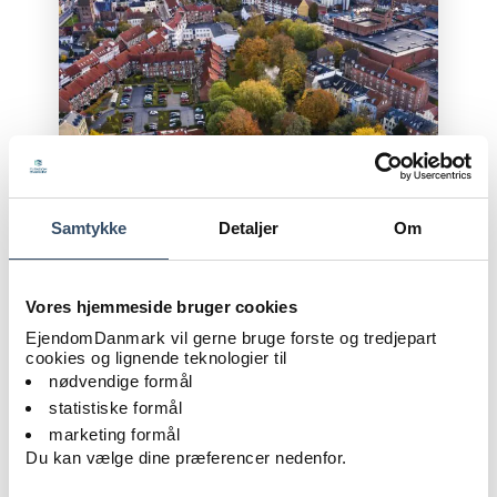
Samtykke
Detaljer
Om
Vores hjemmeside bruger cookies
Et Danmark i balance kræver lokale
EjendomDanmark vil gerne bruge forste og tredjepart
løsninger
cookies og lignende teknologier til
nødvendige formål
LÆS MERE
statistiske formål
marketing formål
Du kan vælge dine præferencer nedenfor.