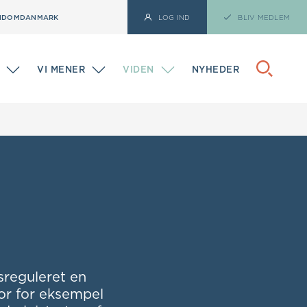
NDOMDANMARK
LOG IND
BLIV MEDLEM
VI MENER
VIDEN
NYHEDER
sreguleret en
or for eksempel