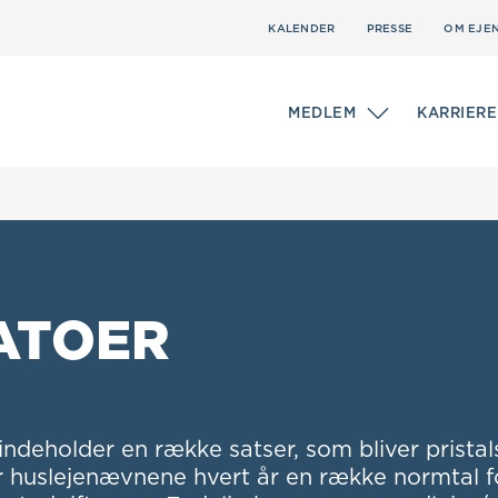
KALENDER
PRESSE
OM EJE
MEDLEM
KARRIERE
ATOER
indeholder en række satser, som bliver pristal
r huslejenævnene hvert år en række normtal f