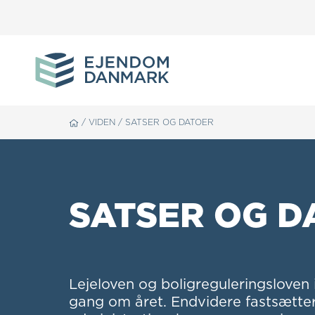
/
VIDEN
/
SATSER OG DATOER
SATSER OG D
Lejeloven og boligreguleringsloven 
gang om året. Endvidere fastsætte