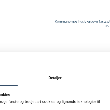
Kommunernes huslejenævn fastsætte
ad
Detaljer
ookies
e forste og tredjepart cookies og lignende teknologier til
er betalingsdatoer.