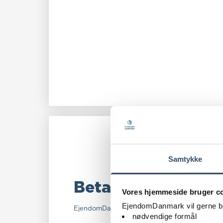
Samtykke
Betalingsdatoer
Vores hjemmeside bruger c
EjendomDanmark vil gerne brug
EjendomDanmark har her samlet en oversigt ov
nødvendige formål