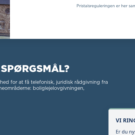
Pristalsreguleringen er her sam
K SPØRGSMÅL?
or at få telefonisk, juridisk rådgivning fra
rneområderne: boliglejelovgivningen,
VI RIN
Er du n