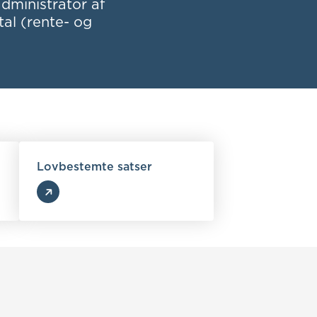
dministrator af
al (rente- og
Lovbestemte satser