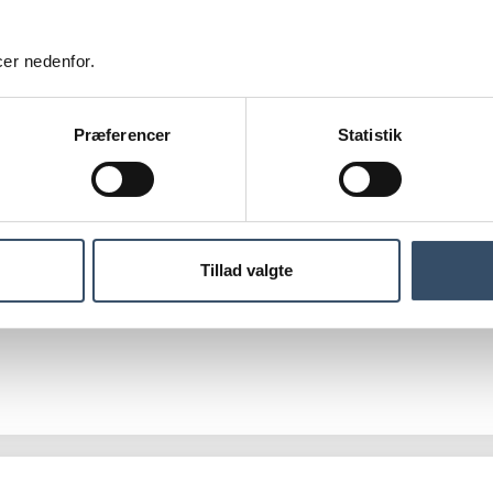
er nedenfor.
Præferencer
Statistik
L
Tillad valgte
De aktuelle og de historie reguleringsb