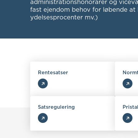
administrationshonorarer og vicevæ
fast ejendom behov for løbende at 
ydelsesprocenter mv.)
Rentesatser
Normt
Satsregulering
Prista