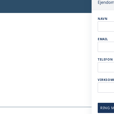
Ejendom
NAVN
EMAIL
TELEFON
VIRKSOM
RING M