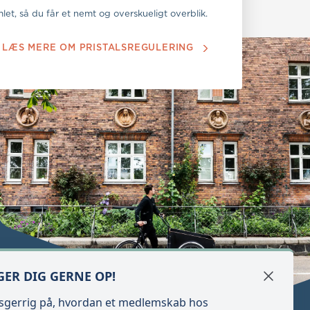
let, så du får et nemt og overskueligt overblik.
LÆS MERE OM PRISTALSREGULERING
GER DIG GERNE OP!
Luk
ysgerrig på, hvordan et medlemskab hos