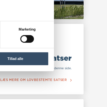
Marketing
ovbestemte satser
Tillad alle
eløb/lovbestemte satser kan ses på denne side.
LÆS MERE OM LOVBESTEMTE SATSER