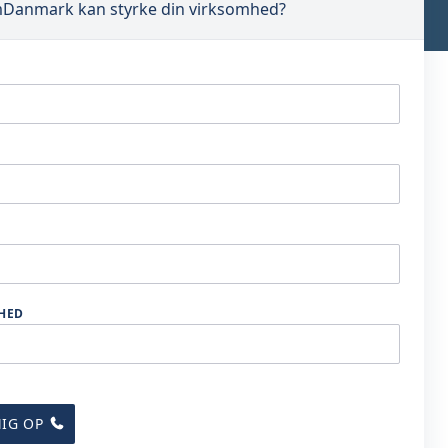
Danmark kan styrke din virksomhed?
OM EJENDOMDANMARK
KONTAKT
HED
ENGLISH
IG OP