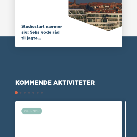
Studiestart nærmer
sig: Seks gode råd
til jagte…
Administrationshonorarer
Vedligeholdelsesplaner
for 2027 og nettopris-…
i praksis: krav,
indhold…
KOMMENDE AKTIVITETER
WEBINAR
W