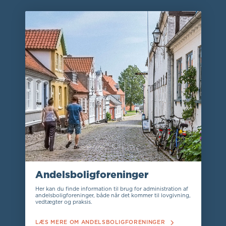
Andelsboligforeninger
Her kan du finde information til brug for administration af
andelsboligforeninger, både når det kommer til lovgivning,
vedtægter og praksis.
LÆS MERE OM ANDELSBOLIGFORENINGER