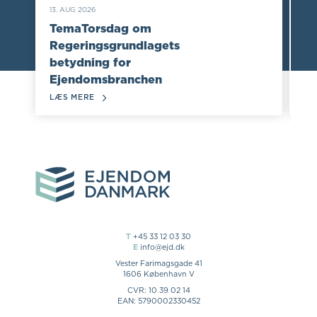
13. AUG 2026
TemaTorsdag om
Regeringsgrundlagets
20.
betydning for
T
Ejendomsbranchen
Er
LÆS MERE
LÆ
T
+45 33 12 03 30
E
info@ejd.dk
Vester Farimagsgade 41
1606 København V
CVR: 10 39 02 14
EAN: 5790002330452