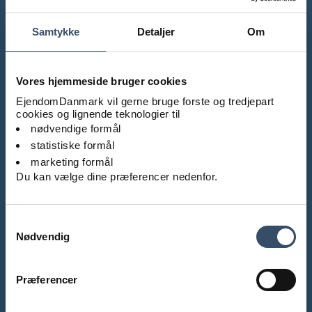
LÆS MERE OM EJERFORENINGER
Samtykke
Detaljer
Om
Vores hjemmeside bruger cookies
EjendomDanmark vil gerne bruge forste og tredjepart
cookies og lignende teknologier til
nødvendige formål
statistiske formål
marketing formål
Du kan vælge dine præferencer nedenfor.
Samtykkevalg
Nødvendig
Erhvervslejemål
Præferencer
Her kan du finde information til brug for administration af
erhvervslejemål, både når det kommer til lejekontrakter,