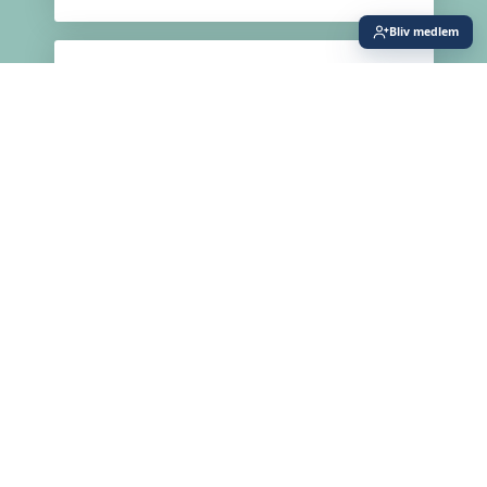
Bliv medlem
Spot på boligmarkedet
Dyk ned i analyser og rapporter om det danske
boligmarked
LÆS MERE
En fælles fortælling om
ejendomsbranchen
EjendomDanmark sætter med medlemmerne fokus på
branchens værdiskabelse
LÆS MERE