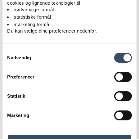
prognoser. Faktaarkene giver indsigt i
cookies og lignende teknologier til
boligmarkedets udvikling, politiske tendenser,
nødvendige formål
lovgivning og økonomiske drivkræfter og skaber et
statistiske formål
solidt grundlag for beslutninger på både lokalt og
marketing formål
nationalt niveau.
Du kan vælge dine præferencer nedenfor.
Samtykkevalg
Nødvendig
Præferencer
Statistik
Marketing
Download faktaarket
her
.