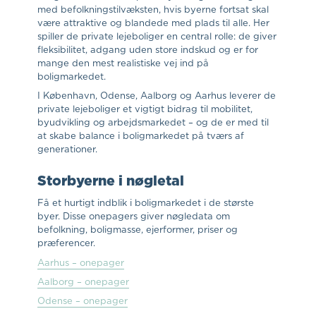
med befolkningstilvæksten, hvis byerne fortsat skal
være attraktive og blandede med plads til alle. Her
spiller de private lejeboliger en central rolle: de giver
fleksibilitet, adgang uden store indskud og er for
mange den mest realistiske vej ind på
boligmarkedet.
I København, Odense, Aalborg og Aarhus leverer de
private lejeboliger et vigtigt bidrag til mobilitet,
byudvikling og arbejdsmarkedet – og de er med til
at skabe balance i boligmarkedet på tværs af
generationer.
Storbyerne i nøgletal
Få et hurtigt indblik i boligmarkedet i de største
byer. Disse onepagers giver nøgledata om
befolkning, boligmasse, ejerformer, priser og
præferencer.
Aarhus – onepager
Aalborg – onepager
Odense – onepager