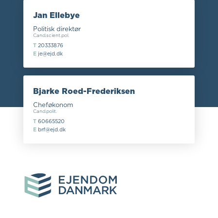
Jan Ellebye
Politisk direktør
Cand.scient.pol.
T
20333876
E
je@ejd.dk
Bjarke Roed-Frederiksen
Cheføkonom
Cand.polit.
T
60665520
E
brf@ejd.dk