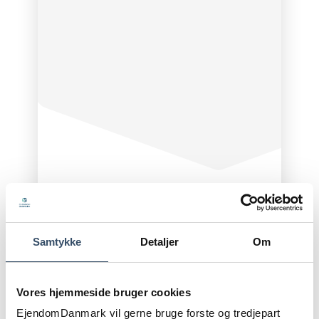
Kampagne for ejendomsbranchen
LÆS MERE
Samtykke
Detaljer
Om
Viden om storbyerne
Vores hjemmeside bruger cookies
Her finder du faktaark med detaljerede analyser og
EjendomDanmark vil gerne bruge forste og tredjepart