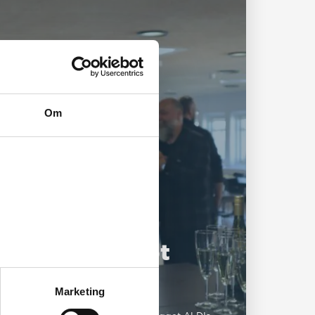
Om
orrammer skabt
rug
Marketing