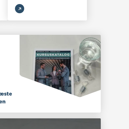
næste
ren