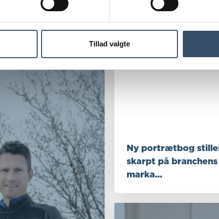
Efter cirkulære princip
tidligere cellekontorer o
Tillad valgte
Ny portrætbog stille
skarpt på branchens
marka...