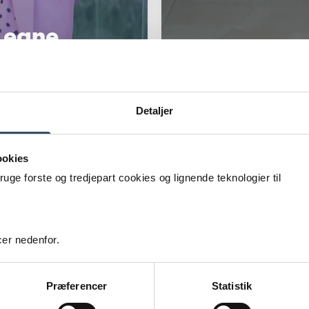
 egne
lig målrettet på at
okus på stærk
Detaljer
boeroplevelser.
ookies
e forste og tredjepart cookies og lignende teknologier til
Nye kont
er nedenfor.
med genb
Præferencer
Statistik