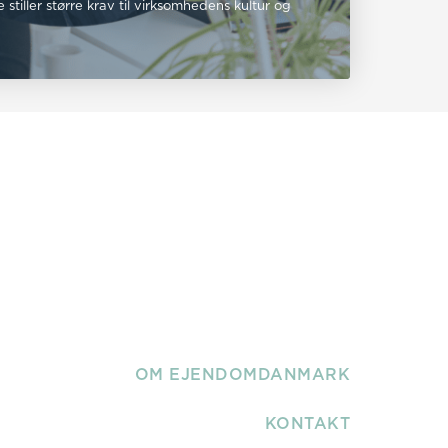
tiller større krav til virksomhedens kultur og
OM EJENDOMDANMARK
KONTAKT