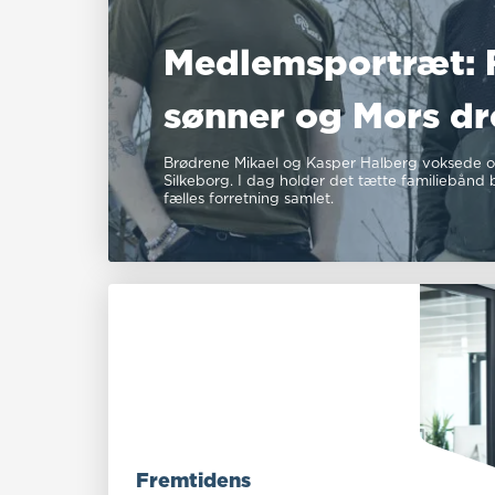
Medlemsportræt: 
sønner og Mors d
Brødrene Mikael og Kasper Halberg voksede op
Silkeborg. I dag holder det tætte familiebånd
fælles forretning samlet.
Fremtidens