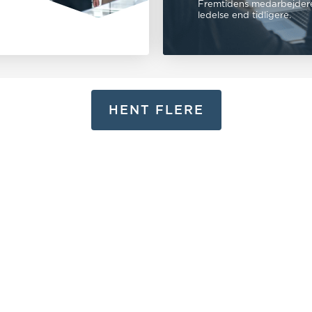
Fremtidens medarbejdere s
ledelse end tidligere.
HENT FLERE