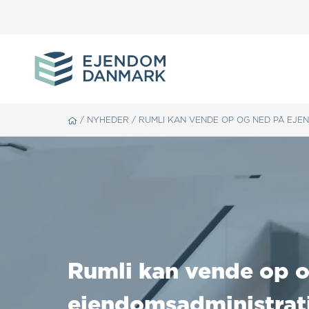
/
NYHEDER
/
RUMLI KAN VENDE OP OG NED PÅ EJE
Rumli kan vende op 
ejendomsadministrat