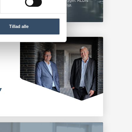
per har Spangenberg & Madsen ombygget ALDIs
g skabt et moderne, åbent arbejdsmiljø.
Tillad alle
r