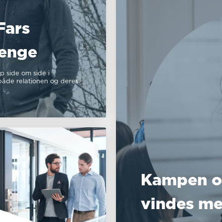
Fars
renge
 side om side i
 både relationen og deres
Kampen o
vindes me