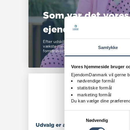
Som var det vores
ejendomme
Efter udskillelsen fra Koncenton arbejder Go’Bo
vækste med endnu flere kunder – og fortsat f
Samtykke
forretningsforståelse, lav tomgang og gode be
Vores hjemmeside bruger c
EjendomDanmark vil gerne brug
nødvendige formål
statistiske formål
marketing formål
Du kan vælge dine præferenc
Samtykkevalg
Nødvendig
Udvalg er afgørende for