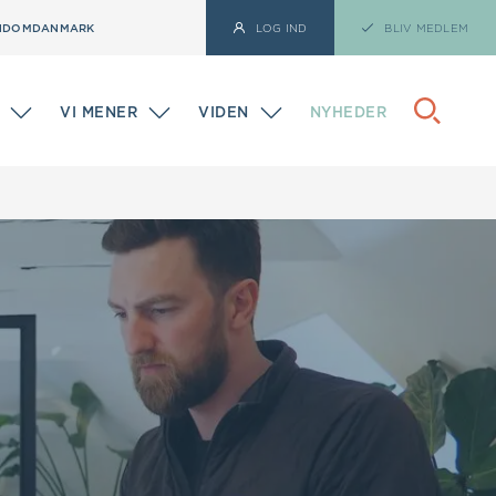
NDOMDANMARK
LOG IND
BLIV MEDLEM
VI MENER
VIDEN
NYHEDER