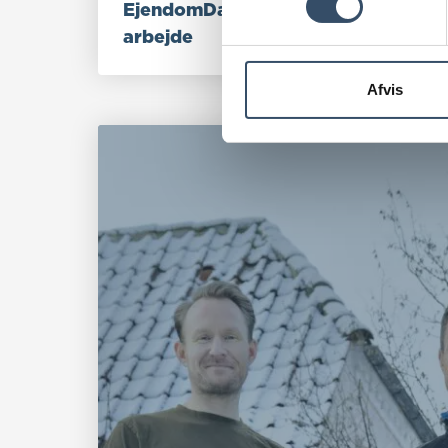
EjendomDanmarks
arbejde
Afvis