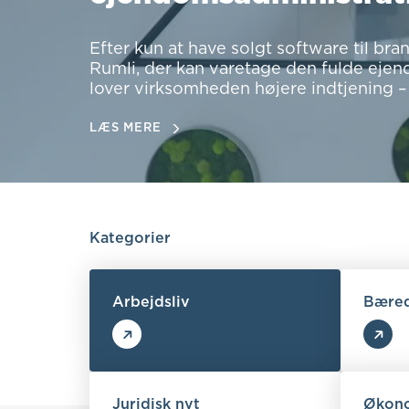
Efter kun at have solgt software til b
Rumli, der kan varetage den fulde eje
lover virksomheden højere indtjening –
LÆS MERE
Kategorier
Arbejdsliv
Bæred
Juridisk nyt
Økon