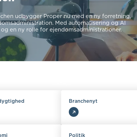
ranchen udbygger Proper nu med en ny forretning,
ndomsadministration. Med automatisering og AI
 og en ny rolle for ejendomsadministrationer.
ygtighed
Branchenyt
omi
Politik