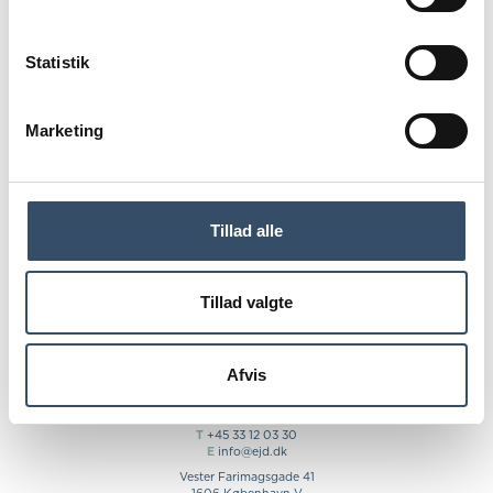
Statistik
Du skal være
logget ind for
at få adgang
Marketing
Tillad alle
LOG IND
Tillad valgte
Afvis
T
+45 33 12 03 30
E
info@ejd.dk
Vester Farimagsgade 41