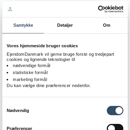
Samtykke
Detaljer
Om
Vores hjemmeside bruger cookies
EjendomDanmark vil gerne bruge forste og tredjepart
cookies og lignende teknologier til
nødvendige formål
statistiske formål
marketing formål
Du kan vælge dine præferencer nedenfor.
Samtykkevalg
Efter cirkulære principper har Spangenberg & Madsen
Nødvendig
ombygget ALDIs tidligere cellekontorer og skabt et
moderne, åbent arbejdsmiljø.
Præferencer