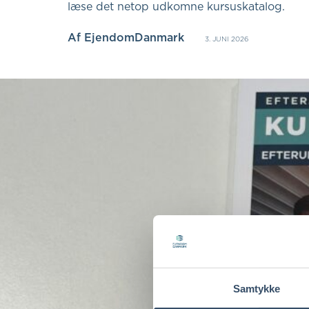
læse det netop udkomne kursuskatalog.
Af
EjendomDanmark
3. JUNI 2026
Samtykke