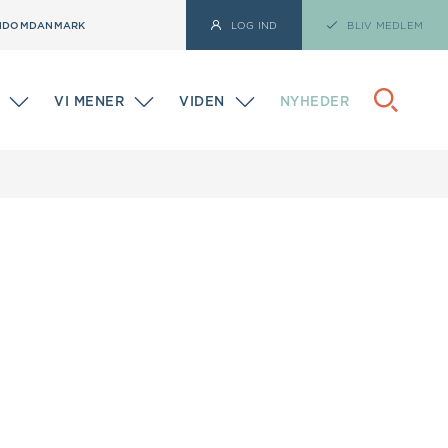
NDOMDANMARK
LOG IND
BLIV MEDLEM
VI MENER
VIDEN
NYHEDER