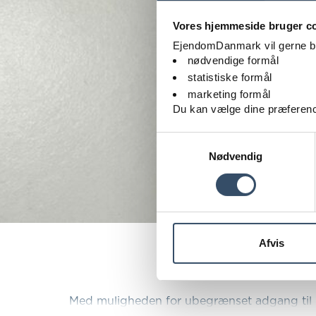
Vores hjemmeside bruger c
EjendomDanmark vil gerne brug
nødvendige formål
statistiske formål
marketing formål
Du kan vælge dine præferenc
Samtykkevalg
Nødvendig
Afvis
Med muligheden for ubegrænset adgang til 