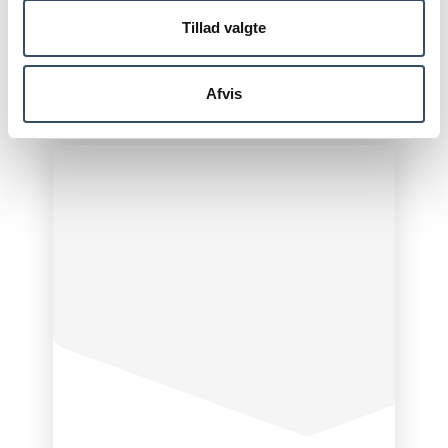
større renoveringsopgaver og energioptimeringer,”
siger Søren Schødt.
Tillad valgte
Afvis
DEL ARTIKEL