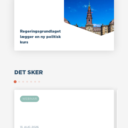
Regeringsgrundlaget
lægger en ny politisk
kurs
DET SKER
WEBINAR
W
13. AUG 2026