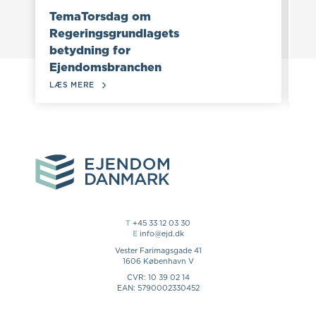
TemaTorsdag om
Regeringsgrundlagets
20.
betydning for
T
Ejendomsbranchen
Er
LÆS MERE
LÆ
T
+45 33 12 03 30
E
info@ejd.dk
Vester Farimagsgade 41
1606 København V
CVR: 10 39 02 14
EAN: 5790002330452