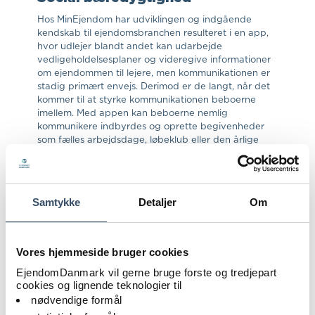
Hos MinEjendom har udviklingen og indgående
kendskab til ejendomsbranchen resulteret i en app,
hvor udlejer blandt andet kan udarbejde
vedligeholdelsesplaner og videregive informationer
om ejendommen til lejere, men kommunikationen er
stadig primært envejs. Derimod er de langt, når det
kommer til at styrke kommunikationen beboerne
imellem. Med appen kan beboerne nemlig
kommunikere indbyrdes og oprette begivenheder
som fælles arbejdsdage, løbeklub eller den årlige
generalforsamling.
”At beboerne har adgang til en fælles digital
platform, støtter det sociale liv i ejendommen og
samler beboerne om fælles interesser. Samtidig kan
Samtykke
Detaljer
Om
det forebygge ensomhed at kende sin nabo, og det
gør det også nemmere at hjælpe hinanden. På den
måde styrkes den sociale bæredygtighed i
ejendommen,” siger Søren Schødt.
Vores hjemmeside bruger cookies
En udvidelse af appen er på trapperne, så lejer
EjendomDanmark vil gerne bruge forste og tredjepart
inden længe også kan kontakte udlejer den vej.
cookies og lignende teknologier til
nødvendige formål