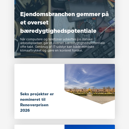
Ejendomsbranchen gemmer på
et overset
bæredygtighedspotentiale
Når computere og telefoner udskiftes på danske
arbejdspladser, går et overset bæredygtighedspotentiale
ofte tabt. Genbrug af IT-udstyr kan både mindske
klimaaftrykket og gøre en konkret forskel.
Seks projekter er
nomineret til
Renoverprisen
2026