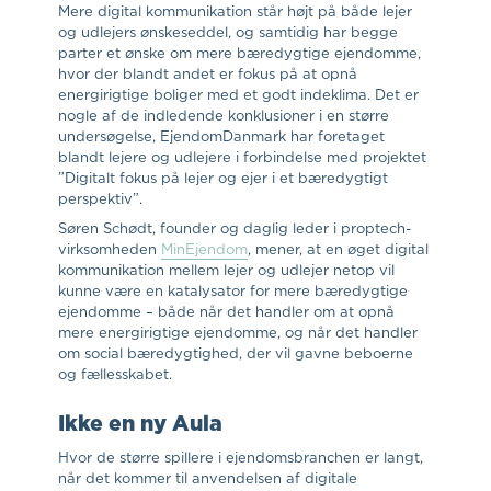
Mere digital kommunikation står højt på både lejer
og udlejers ønskeseddel, og samtidig har begge
parter et ønske om mere bæredygtige ejendomme,
hvor der blandt andet er fokus på at opnå
energirigtige boliger med et godt indeklima. Det er
nogle af de indledende konklusioner i en større
undersøgelse, EjendomDanmark har foretaget
blandt lejere og udlejere i forbindelse med projektet
”Digitalt fokus på lejer og ejer i et bæredygtigt
perspektiv”.
Søren Schødt, founder og daglig leder i proptech-
virksomheden
MinEjendom
, mener, at en øget digital
kommunikation mellem lejer og udlejer netop vil
kunne være en katalysator for mere bæredygtige
ejendomme – både når det handler om at opnå
mere energirigtige ejendomme, og når det handler
om social bæredygtighed, der vil gavne beboerne
og fællesskabet.
Ikke en ny Aula
Hvor de større spillere i ejendomsbranchen er langt,
når det kommer til anvendelsen af digitale