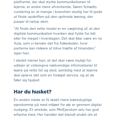
platforme, der skal styrke kommunikationen til
lejerne, er andre mere afventende. Søren Schødts
vurdering er, at mange i branchen stadig har til gode
at finde opskriften på den optimale løsning, der
passer til netop dem.
”At finde den rette model er en vægtning af, at den
digitale kommunikation hverken skal fylde for lidt
eller for meget i hverdagen. Det skal ikke være en ny
Aula, som vi kender det fra folkeskolen, hvor
parterne kan risikere at blive trætte af hinanden,”
siger han.
I stedet mener han, at det skal være muligt for
udlejer at videregive nødvendige informationer til
lejere på rette tid og sted, samtidig med at lejerne
skal opleve det som en forøget service, og at de
føler sig hjulpet.
Har du husket?
En anden måde at få skabt mere bæredygtige
ejendomme på med miljøet for øje er gennem digital
nudging. Et område, som MinEjendom selv har god
erfaring med. Her handler det blandt andet om at