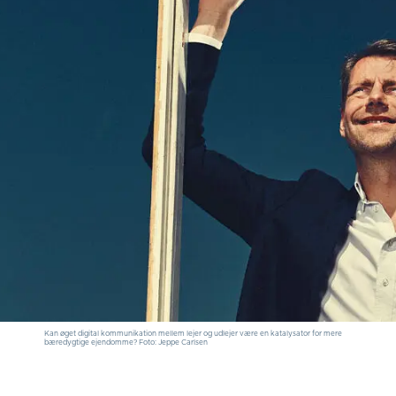
Kan øget digital kommunikation mellem lejer og udlejer være en katalysator for mere
bæredygtige ejendomme? Foto: Jeppe Carlsen