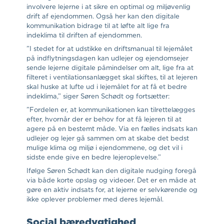
involvere lejerne i at sikre en optimal og miljøvenlig
drift af ejendommen. Også her kan den digitale
kommunikation bidrage til at løfte alt lige fra
indeklima til driften af ejendommen.
”I stedet for at udstikke en driftsmanual til lejemålet
på indflytningsdagen kan udlejer og ejendomsejer
sende lejerne digitale påmindelser om alt, lige fra at
filteret i ventilationsanlægget skal skiftes, til at lejeren
skal huske at lufte ud i lejemålet for at få et bedre
indeklima,” siger Søren Schødt og fortsætter:
”Fordelen er, at kommunikationen kan tilrettelægges
efter, hvornår der er behov for at få lejeren til at
agere på en bestemt måde. Via en fælles indsats kan
udlejer og lejer gå sammen om at skabe det bedst
mulige klima og miljø i ejendommene, og det vil i
sidste ende give en bedre lejeroplevelse.”
Ifølge Søren Schødt kan den digitale nudging foregå
via både korte opslag og videoer. Det er en måde at
gøre en aktiv indsats for, at lejerne er selvkørende og
ikke oplever problemer med deres lejemål.
Social bæredygtighed