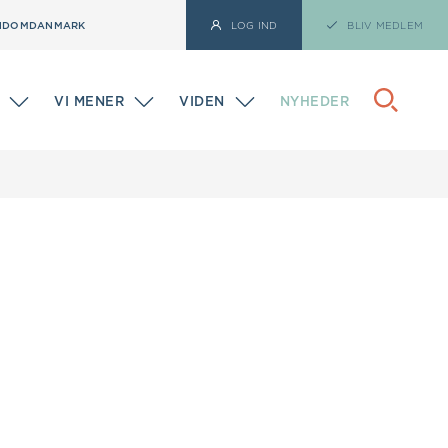
NDOMDANMARK
LOG IND
BLIV MEDLEM
VI MENER
VIDEN
NYHEDER