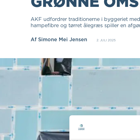
GRØNNE OMS
AKF udfordrer traditionerne i byggeriet med
hampefibre og tørret ålegræs spiller en afgør
Af
Simone Mei Jensen
2. JULI 2025