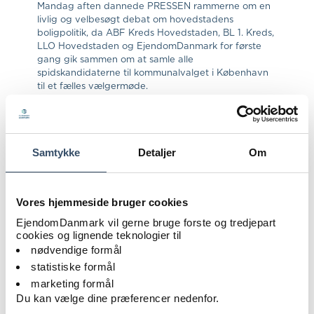
Mandag aften dannede PRESSEN rammerne om en
livlig og velbesøgt debat om hovedstadens
boligpolitik, da ABF Kreds Hovedstaden, BL 1. Kreds,
LLO Hovedstaden og EjendomDanmark for første
gang gik sammen om at samle alle
spidskandidaterne til kommunalvalget i København
til et fælles vælgermøde.
Boligmangel og betalbare boliger
Debatten blev modereret af Niels Krause-Kjær, der
styrede diskussionen mellem de 11 københavnske
Samtykke
Detaljer
Om
spidskandidater foran de knap 300 fremmødte
vælgere.
Blandt emnerne var bl.a. den store mangel på
Vores hjemmeside bruger cookies
boliger i hovedstaden. Ifølge kommunens egen
EjendomDanmark vil gerne bruge forste og tredjepart
boligredegørelse fra 2024 forventes det, at der
cookies og lignende teknologier til
kommer til at mangle mere end 80.000 boliger i
nødvendige formål
København frem mod 2060.
statistiske formål
Et af de spørgsmål, EjendomDanmark søgte svar på
blandt kandidaterne, var derfor, hvordan politikerne
marketing formål
vil skabe attraktive rammer for, at private investorer
Du kan vælge dine præferencer nedenfor.
har interesse i at øge udbuddet af boliger i