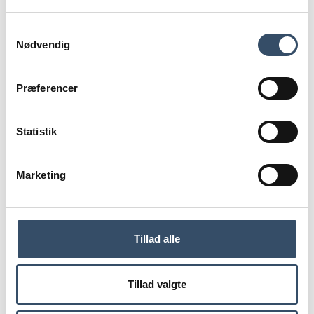
København.
Hvilken type boliger, og hvad det skal koste at bo i
Samtykkevalg
dem, var ligeledes et varmt emne i debatten.
Nødvendig
Hvis vi kan, kan I også
Præferencer
Det brede samarbejde om at stable et boligpolitisk
vælgermøde på benene kom på foranledning af et
fælles ønske om at løfte den boligpolitiske
Statistik
dagsorden trods de fire arrangørers forskellige
interesser. Men lige så meget var samarbejdet et håb
om, at politikerne efter valget også vil samarbejde
Marketing
på tværs for at skabe stabilitet og gode rammevilkår
for byudviklingen.
Aftenens afsluttende budskab til politikerne var
således, at hvis vi kan samarbejde – så kan I også.
Tillad alle
DEL ARTIKEL
Tillad valgte