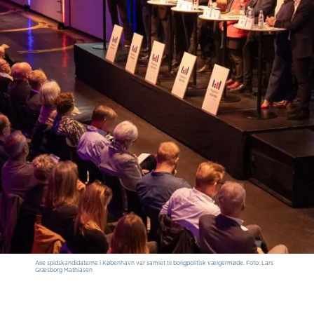
Alle spidskandidaterne i København var samlet til boligpolitisk vælgermøde. Foto: Lars
Græsborg Mathiasen