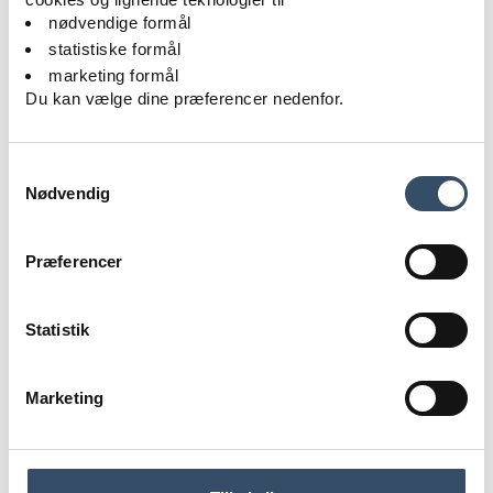
nødvendige formål
statistiske formål
Du skal være
marketing formål
logget ind for
Du kan vælge dine præferencer nedenfor.
at få adgang
Samtykkevalg
Nødvendig
LOG IND
Præferencer
Statistik
Marketing
T
+45 33 12 03 30
E
info@ejd.dk
Vester Farimagsgade 41
1606 København V