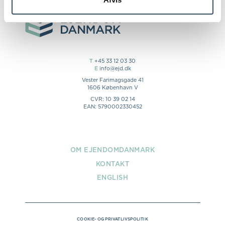
T
+45 33 12 03 30
E
info@ejd.dk
Vester Farimagsgade 41
1606 København V
CVR: 10 39 02 14
EAN: 5790002330452
OM EJENDOMDANMARK
KONTAKT
ENGLISH
COOKIE- OG PRIVATLIVSPOLITIK