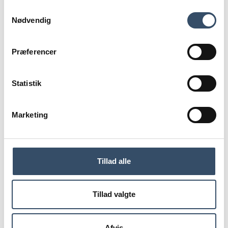
Samtykkevalg
Med Allinge Havn som kulisse samlede
Nødvendig
Vandkantsscenen politikere, eksperter, branchefolk og
folkemødegæster til en dag med debat om alt fra
klimasikring og boligmarked til ensomhed og
livskvalitet. Under banneret "Ejendomsbranchen på
Præferencer
kanten" satte ejendomsbranchen fokus på de
samfundsudfordringer, der former fremtidens byer og
lokalsamfund.
Statistik
Marketing
Du skal være
logget ind for
at få adgang
Tillad alle
Tillad valgte
LOG IND
Afvis