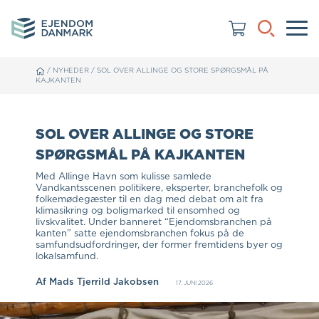
/
NYHEDER
/
SOL OVER ALLINGE OG STORE SPØRGSMÅL PÅ
KAJKANTEN
SOL OVER ALLINGE OG STORE
SPØRGSMÅL PÅ KAJKANTEN
Med Allinge Havn som kulisse samlede
Vandkantsscenen politikere, eksperter, branchefolk og
folkemødegæster til en dag med debat om alt fra
klimasikring og boligmarked til ensomhed og
livskvalitet. Under banneret “Ejendomsbranchen på
kanten” satte ejendomsbranchen fokus på de
samfundsudfordringer, der former fremtidens byer og
lokalsamfund.
Af
Mads Tjerrild Jakobsen
17. JUNI 2026