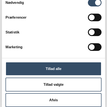
Nødvendig
Stigende byggeomkostninger og markant lavere
byggeaktivitet presser udbuddet i Trekantområdet
Præferencer
og omegn, mens befolkningstilvækst og stigende
realløn driver efterspørgslen – og lægger
fundamentet for fortsatte lejestigninger og gode
investeringsmuligheder.
Statistik
Marketing
Du skal være
logget ind for
at få adgang
Tillad alle
Tillad valgte
LOG IND
Afvis