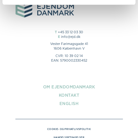
T
+45 33 12 03 30
E
info@ejd.dk
Vester Farimagsgade 41
1606 København V
CVR: 10 39 02 14
EAN: 5790002330452
OM EJENDOMDANMARK
KONTAKT
ENGLISH
COOKIE- OG PRIVATLIVSPOLITIK
HANDELSBETINGELSER