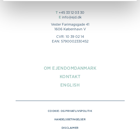
T
+45 33 12 03 30
E
info@ejd.dk
Vester Farimagsgade 41
1606 København V
CVR: 10 39 02 14
EAN: 5790002330452
OM EJENDOMDANMARK
KONTAKT
ENGLISH
COOKIE- OG PRIVATLIVSPOLITIK
HANDELSBETINGELSER
DISCLAIMER