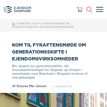
/
NYHEDER
/
KOM TIL FYRAFTENSMØDE OM
GENERATIONSSKIFTE I EJENDOMSVIRKSOMHEDER
KOM TIL FYRAFTENSMØDE OM
GENERATIONSSKIFTE I
EJENDOMSVIRKSOMHEDER
Bliv klogere på generationsskifte, når
Grundejerforeningen for Slagelse og Omegn i
samarbejde med Beierholm i Ringsted inviterer til
netværksmøde.
Af
Simone Mei Jensen
12. NOVEMBER 2025