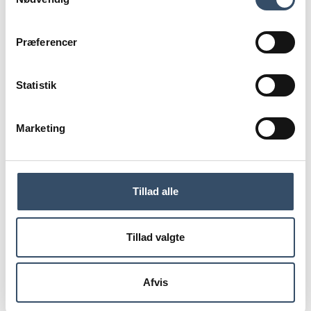
Bliv klogere på generationsskifte, når
Grundejerforeningen for Slagelse og Omegn i
samarbejde med Beierholm i Ringsted inviterer til
netværksmøde.
Præferencer
Statistik
Du skal være
logget ind for
Marketing
at få adgang
Tillad alle
LOG IND
Tillad valgte
Afvis