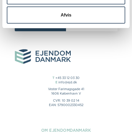
Afvis
LOG IND
T
+45 33 12 03 30
E
info@ejd.dk
Vester Farimagsgade 41
1606 København V
CVR: 10 39 02 14
EAN: 5790002330452
OM EJENDOMDANMARK