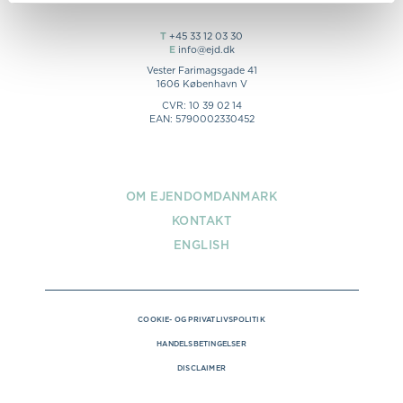
T
+45 33 12 03 30
E
info@ejd.dk
Vester Farimagsgade 41
1606 København V
CVR: 10 39 02 14
EAN: 5790002330452
OM EJENDOMDANMARK
KONTAKT
ENGLISH
COOKIE- OG PRIVATLIVSPOLITIK
HANDELSBETINGELSER
DISCLAIMER