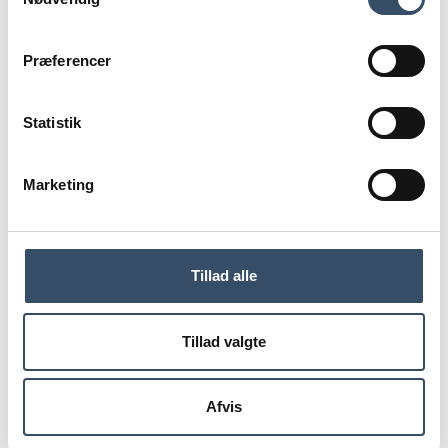
Et forslag om at gøre private boligprojekter
afhængige af almene byggerier, er den forkerte vej at
gå, hvis den politiske ambition er at få bygget flere
boliger, lyder det fra Ejendomdanmark.
Præferencer
Statistik
Du skal være
logget ind for
Marketing
at få adgang
Tillad alle
LOG IND
Tillad valgte
Afvis