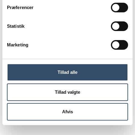
tilgængelig indsigt i aktuelle temaer, perfekt til en kort
Præferencer
faglig pause i solen.
Statistik
Du skal være
logget ind for
Marketing
at få adgang
Tillad alle
LOG IND
Tillad valgte
Afvis