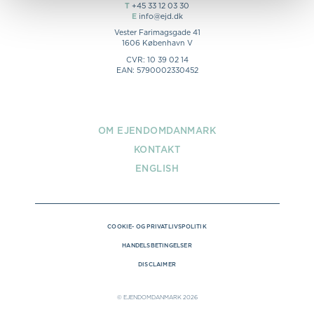
T
+45 33 12 03 30
E
info@ejd.dk
Vester Farimagsgade 41
1606 København V
CVR: 10 39 02 14
EAN: 5790002330452
OM EJENDOMDANMARK
KONTAKT
ENGLISH
COOKIE- OG PRIVATLIVSPOLITIK
HANDELSBETINGELSER
DISCLAIMER
© EJENDOMDANMARK 2026