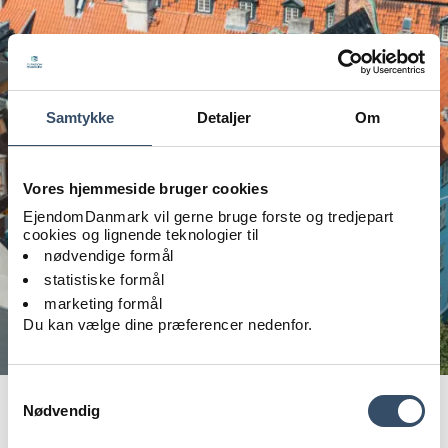
Samtykke
Detaljer
Om
Vores hjemmeside bruger cookies
EjendomDanmark vil gerne bruge forste og tredjepart
cookies og lignende teknologier til
nødvendige formål
statistiske formål
marketing formål
Du kan vælge dine præferencer nedenfor.
Foto: iStock, cofotoisme
Samtykkevalg
Nødvendig
De nyeste afgørelser er landet, og de giver dig let