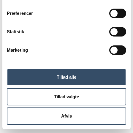
igen til topmøde, hvor EjendomDanmark og
EjendomsWatch uddeler årets branchepriser.
Præferencer
Statistik
Du skal være
logget ind for
Marketing
at få adgang
Tillad alle
LOG IND
Tillad valgte
Afvis