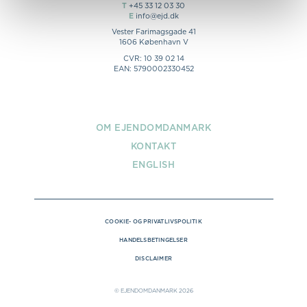
T
+45 33 12 03 30
E
info@ejd.dk
Vester Farimagsgade 41
1606 København V
CVR: 10 39 02 14
EAN: 5790002330452
OM EJENDOMDANMARK
KONTAKT
ENGLISH
COOKIE- OG PRIVATLIVSPOLITIK
HANDELSBETINGELSER
DISCLAIMER
© EJENDOMDANMARK 2026