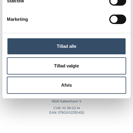
Statistik
TemaTorsdag foregår som webinar.
Teamslink fremgår af Membersite under
TILMELD
nyheder.
Marketing
Du kan stille spørgsmål undervejs i chatten.
Denne TemaTorsdag er gratis for alle.
Tillad alle
Tillad valgte
Afvis
T
+45 33 12 03 30
E
info@ejd.dk
Vester Farimagsgade 41
1606 København V
CVR: 10 39 02 14
EAN: 5790002330452