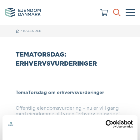
/
KALENDER
TEMATORSDAG:
ERHVERVSVURDERINGER
TemaTorsdag om erhvervsvurderinger
Offentlig ejendomsvurdering – nu er vi i gang
med ejendomme af typen ”erhverv og øvrige”.
Der går pt. ikke en dag uden, at de offentlige
ejendomsvurderinger nævnes i pressen og på
sociale medier. Der er mange historier og der er
mange vinkler – så hvad går det egentlig ud på?