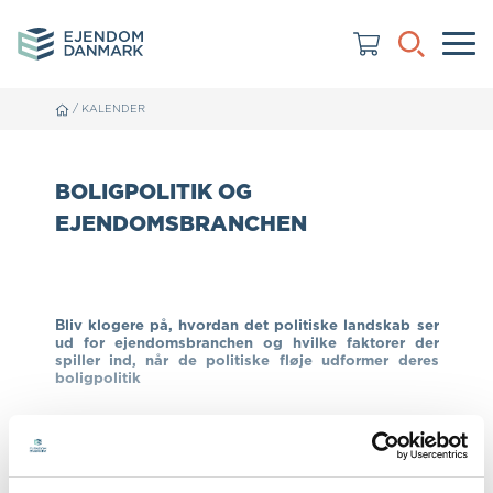
/
KALENDER
BOLIGPOLITIK OG
EJENDOMSBRANCHEN
Bliv klogere på, hvordan det politiske landskab ser
ud for ejendomsbranchen og hvilke faktorer der
spiller ind, når de politiske fløje udformer deres
boligpolitik
Kommunalvalget i 2025 satte for alvor sat boligpolitik
på dagsorden hos både de folkevalgte og hos
befolkningen. Boligmangel, klimatilpasning, Airbnb og
lejeniveauer - især i København har fået spalteplads